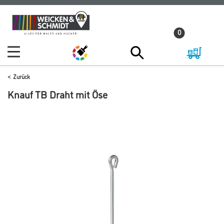
Zum
Zum
Inhalt
Navigationsmenü
0
springen
springen
Zurück
Knauf TB Draht mit Öse