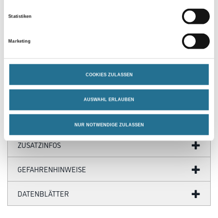
Statistiken
PRODUKTEIGENSCHAFTEN
Marketing
Produkteigenschaft
- Schnellste Art der Abhängung
- Abhängehöhe stufenlos einstellbar
COOKIES ZULASSEN
- Einfaches Nachjustieren der Abhängehöhe durch
Schnellspannfeder möglich
AUSWAHL ERLAUBEN
NUR NOTWENDIGE ZULASSEN
ZUSATZINFOS
GEFAHRENHINWEISE
DATENBLÄTTER