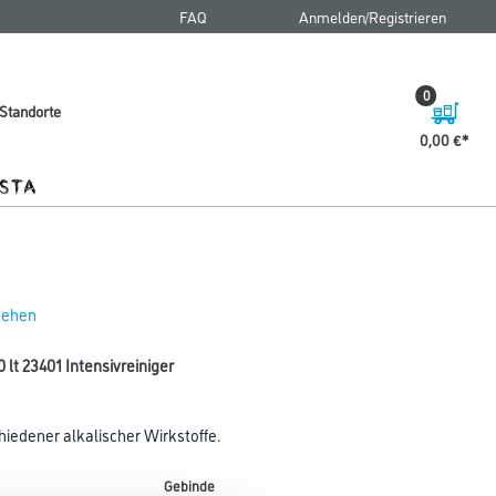
FAQ
Anmelden/Registrieren
0
Standorte
0,00 €
 sehen
 lt 23401 Intensivreiniger
hiedener alkalischer Wirkstoffe.
Gebinde