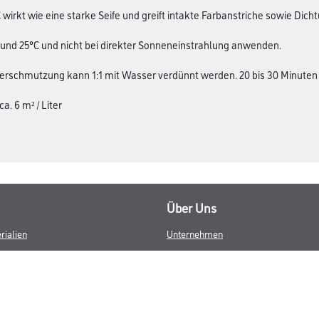
irkt wie eine starke Seife und greift intakte Farbanstriche sowie Dich
und 25°C und nicht bei direkter Sonneneinstrahlung anwenden.
Verschmutzung kann 1:1 mit Wasser verdünnt werden. 20 bis 30 Minuten
a. 6 m² / Liter
Über Uns
rialien
Unternehmen
Aktuelles
Service
Karriere
Sortiment