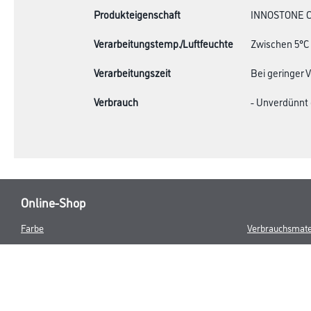
Produkteigenschaft
INNOSTONE C w
Verarbeitungstemp./Luftfeuchte
Zwischen 5°C 
Verarbeitungszeit
Bei geringer 
Verbrauch
- Unverdünnt c
Online-Shop
Farbe
Verbrauchsmate
WDV-Systeme
Angebote
Trockenbau
Hersteller
Putze & Spachtelmassen
Bodenbeläge