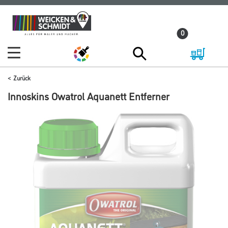
Zum
Zum
Inhalt
Navigationsmenü
0
springen
springen
Zurück
Innoskins Owatrol Aquanett Entferner