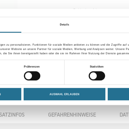
Farbtonbezeichnung
Details
Umrechnungsfaktoren
gen zu personalisieren, Funktionen für soziale Medien anbieten zu können und die Zugriffe auf
 unserer Website an unsere Partner für soziale Medien, Werbung und Analysen weiter. Unsere Pa
 die Sie ihnen bereitgestellt haben oder die sie im Rahmen Ihrer Nutzung der Dienste gesamme
Präferenzen
Statistiken
N
AUSWAHL ERLAUBEN
SATZINFOS
GEFAHRENHINWEISE
DAT