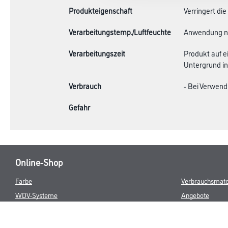
Produkteigenschaft
Verringert di
Verarbeitungstemp./Luftfeuchte
Anwendung ni
Verarbeitungszeit
Produkt auf e
Untergrund in
Verbrauch
- Bei Verwend
Gefahr
Online-Shop
Farbe
Verbrauchsmate
WDV-Systeme
Angebote
Trockenbau
Hersteller
Putze & Spachtelmassen