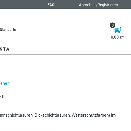
FAQ
Anmelden/Registrieren
0
Standorte
0,00 €
 sehen
 lt
Dünnschichtlasuren, Dickschichtlasuren, Wetterschutzfarben) im