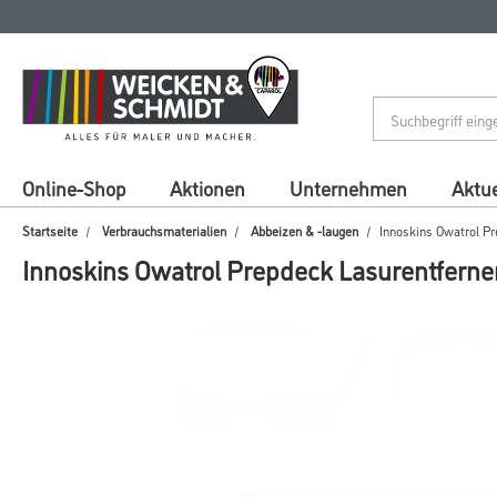
Zum
Zum
Inhalt
Navigationsmenü
springen
springen
Online-Shop
Aktionen
Unternehmen
Aktue
Startseite
Verbrauchsmaterialien
Abbeizen & -laugen
Innoskins Owatrol Pr
Innoskins Owatrol Prepdeck Lasurentferne