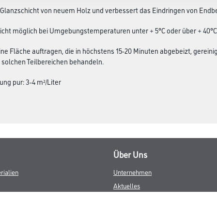
e Glanzschicht von neuem Holz und verbessert das Eindringen von End
cht möglich bei Umgebungstemperaturen unter + 5°C oder über + 40°C
ine Fläche auftragen, die in höchstens 15-20 Minuten abgebeizt, gerei
 solchen Teilbereichen behandeln.
ung pur: 3-4 m²/Liter
Über Uns
rialien
Unternehmen
Aktuelles
Service
Karriere