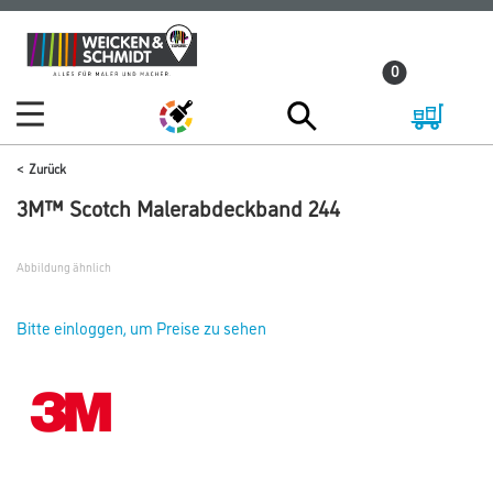
Zum
Zum
Inhalt
Navigationsmenü
0
springen
springen
Zurück
3M™ Scotch Malerabdeckband 244
Abbildung ähnlich
Bitte einloggen, um Preise zu sehen