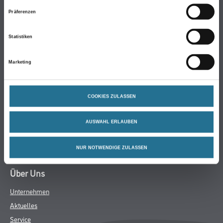
Online-Shop
Präferenzen
Farbe
WDV-Systeme
Statistiken
Trockenbau
Putze & Spachtelmassen
Marketing
Bodenbeläge
Wand- & Deckenbeläge
COOKIES ZULASSEN
Werkzeug & Maschinen
Verbrauchsmaterialien
AUSWAHL ERLAUBEN
Angebote
Hersteller
NUR NOTWENDIGE ZULASSEN
Über Uns
Unternehmen
Aktuelles
Service