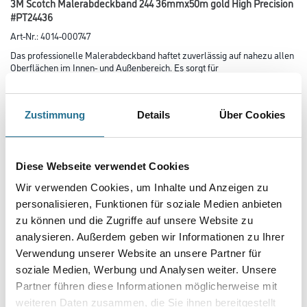
3M Scotch Malerabdeckband 244 36mmx50m gold High Precision
#PT24436
Art-Nr.:
4014-000747
Das professionelle Malerabdeckband haftet zuverlässig auf nahezu allen
Oberflächen im Innen- und Außenbereich. Es sorgt für
gestochen scharfe Farbkanten und ist für alle Farbarten geeignet. Bis zu
150 Tagen rückstandsfrei entfernbar.
Zustimmung
Details
Über Cookies
Farbtonbezeichnung
Diese Webseite verwendet Cookies
Länge in Millimeter
Wir verwenden Cookies, um Inhalte und Anzeigen zu
personalisieren, Funktionen für soziale Medien anbieten
zu können und die Zugriffe auf unsere Website zu
Breite in millimeter
analysieren. Außerdem geben wir Informationen zu Ihrer
Verwendung unserer Website an unsere Partner für
soziale Medien, Werbung und Analysen weiter. Unsere
Partner führen diese Informationen möglicherweise mit
weiteren Daten zusammen, die Sie ihnen bereitgestellt
Umrechnungsfaktoren