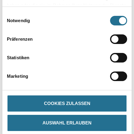
haben oder die sie im Rahmen Ihrer Nutzung der Dienste
gesammelt haben.
Einwilligungsauswahl
Notwendig
Präferenzen
Statistiken
PRODUKTEIGENSCHAFTEN
Marketing
Produkteigenschaft
- Für nahezu alle Oberflächen geeignet
- Besonders scharfe Farbkanten
- Bis zu 150 Tagen rückstandsfrei entfernbar
COOKIES ZULASSEN
- UV-beständig und wasserfest imprägniert
- Lösemittelfrei
AUSWAHL ERLAUBEN