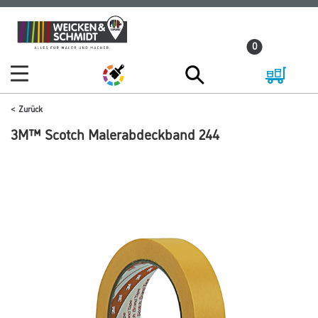
Zum
Zum
Inhalt
Navigationsmenü
0
springen
springen
Zurück
3M™ Scotch Malerabdeckband 244