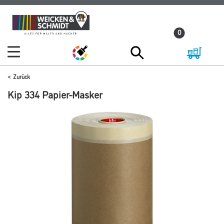
Zum
Zum
Inhalt
Navigationsmenü
0
springen
springen
Zurück
Kip 334 Papier-Masker