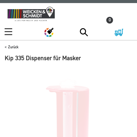
Zum
Zum
Inhalt
Navigationsmenü
0
springen
springen
Zurück
Kip 335 Dispenser für Masker