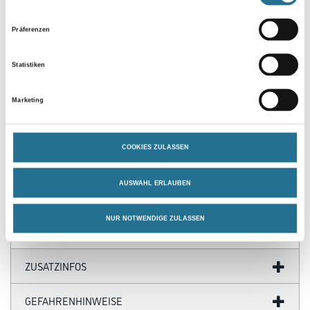
Präferenzen
Statistiken
PRODUKTEIGENSCHAFTEN
Marketing
Produkteigenschaft
- Anschmiegsames, dünnes Band
COOKIES ZULASSEN
- Aus Washi-Tec®-Papier
- Mit Acrylatkleber
- Gute Haftung und Reißfestigkeit
AUSWAHL ERLAUBEN
- UV-beständig
NUR NOTWENDIGE ZULASSEN
ZUSATZINFOS
GEFAHRENHINWEISE