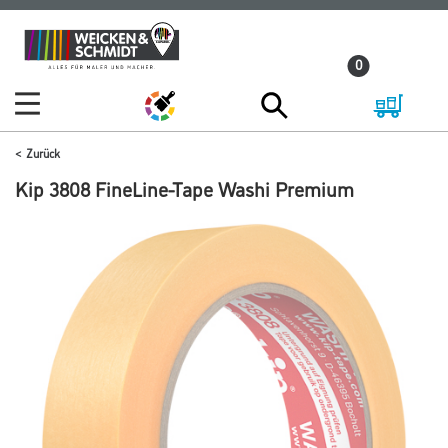
Zum
Zum
Inhalt
Navigationsmenü
0
springen
springen
Zurück
Kip 3808 FineLine-Tape Washi Premium