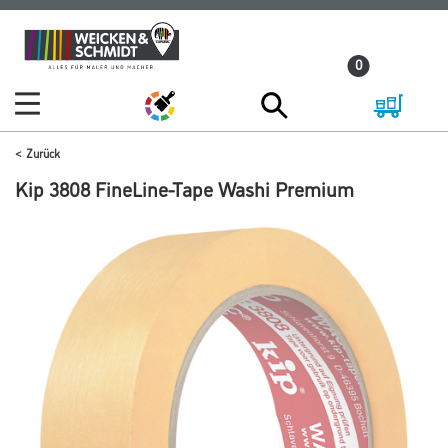
Zum
Zum
Inhalt
Navigationsmenü
0
springen
springen
Zurück
Kip 3808 FineLine-Tape Washi Premium