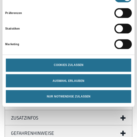
Präferenzen
Statistiken
PRODUKTEIGENSCHAFTEN
Marketing
Produkteigenschaft
- Anschmiegsames, dünnes Band
COOKIES ZULASSEN
- Aus Washi-Tec®-Papier
- Mit Acrylatkleber
- Gute Haftung und Reißfestigkeit
AUSWAHL ERLAUBEN
- UV-beständig
NUR NOTWENDIGE ZULASSEN
ZUSATZINFOS
GEFAHRENHINWEISE