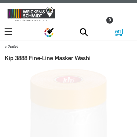
Zum
Zum
Inhalt
Navigationsmenü
0
springen
springen
Zurück
Kip 3888 Fine-Line Masker Washi