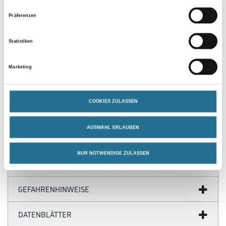
Präferenzen
Statistiken
PRODUKTEIGENSCHAFTEN
Marketing
Produkteigenschaft
- WASHI-TEC® Klebeband
- Mit umweltfreundlicher PE-Folie
COOKIES ZULASSEN
- Hitzebeständig bis 60°C
AUSWAHL ERLAUBEN
NUR NOTWENDIGE ZULASSEN
ZUSATZINFOS
GEFAHRENHINWEISE
DATENBLÄTTER