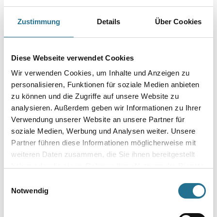
Klebeband für den Innen-/Außeneinsatz. Ideal für präzises Abkleben.
Zustimmung
Details
Über Cookies
Länge in Millimeter
Diese Webseite verwendet Cookies
Breite in millimeter
Wir verwenden Cookies, um Inhalte und Anzeigen zu
personalisieren, Funktionen für soziale Medien anbieten
zu können und die Zugriffe auf unsere Website zu
analysieren. Außerdem geben wir Informationen zu Ihrer
Verwendung unserer Website an unsere Partner für
Umrechnungsfaktoren
soziale Medien, Werbung und Analysen weiter. Unsere
Partner führen diese Informationen möglicherweise mit
weiteren Daten zusammen, die Sie ihnen bereitgestellt
haben oder die sie im Rahmen Ihrer Nutzung der Dienste
gesammelt haben.
Einwilligungsauswahl
Notwendig