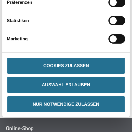
Präferenzen
PRODUKTEIGENSCHAFTEN
Statistiken
Produkteigenschaft
- Präzises Abkleben
- Kompatibel für wasserlösliche Farben
Marketing
- 3 Monate UV-beständig
COOKIES ZULASSEN
ZUSATZINFOS
AUSWAHL ERLAUBEN
GEFAHRENHINWEISE
SPEZIFIKATIONEN
NUR NOTWENDIGE ZULASSEN
Online-Shop