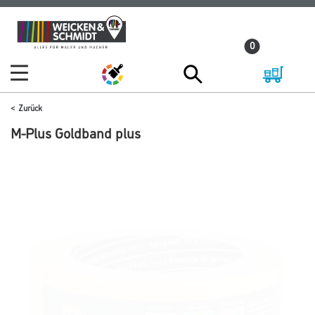
Zum
Zum
Inhalt
Navigationsmenü
0
springen
springen
Zurück
M-Plus Goldband plus