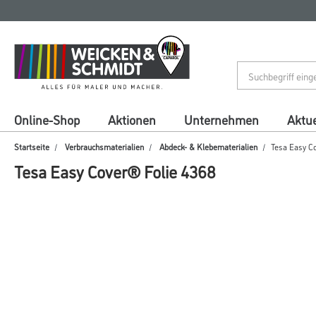
Zum
Zum
Inhalt
Navigationsmenü
springen
springen
Online-Shop
Aktionen
Unternehmen
Aktue
Startseite
Verbrauchsmaterialien
Abdeck- & Klebematerialien
Tesa Easy C
Tesa Easy Cover® Folie 4368