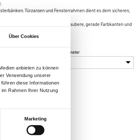
.
ntsterbänken, Türzargen und Fensterrahmen dient es dem sicheren,
chützen in einem Arbeitsgang. Für saubere, gerade Farbkanten und
Über Cookies
en im Innenbereich.
Länge in Millimeter
 Medien anbieten zu können
hrer Verwendung unserer
 führen diese Informationen
ie im Rahmen Ihrer Nutzung
Marketing