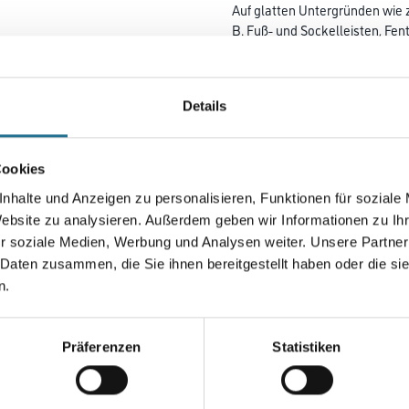
Auf glatten Untergründen wie z
B. Fuß- und Sockelleisten, Fe
randscharfen Abkleben und
großflächigen Abdecken und S
leichte Kurvenverklebungen.
Details
Praxiserprobt bei allen Arbeit
Farbtonbezeichnung
Cookies
nhalte und Anzeigen zu personalisieren, Funktionen für soziale
Website zu analysieren. Außerdem geben wir Informationen zu I
Breite in millimeter
r soziale Medien, Werbung und Analysen weiter. Unsere Partner
 Daten zusammen, die Sie ihnen bereitgestellt haben oder die s
n.
Umrechnungsfaktoren
Präferenzen
Statistiken