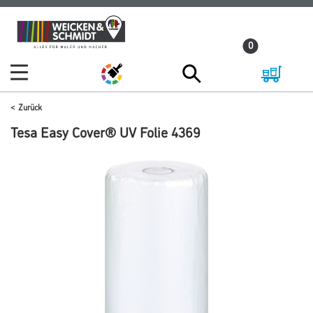
Zum
Zum
Inhalt
Navigationsmenü
0
springen
springen
Zurück
Tesa Easy Cover® UV Folie 4369