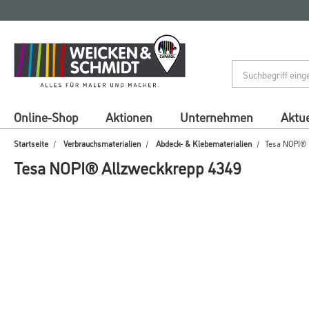
Zum
Zum
Inhalt
Navigationsmenü
springen
springen
Online-Shop
Aktionen
Unternehmen
Aktue
Startseite
Verbrauchsmaterialien
Abdeck- & Klebematerialien
Tesa NOPI® 
Tesa NOPI® Allzweckkrepp 4349