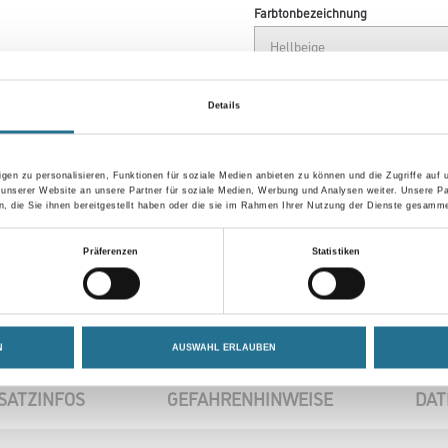
Farbtonbezeichnung
Breite in millimeter
Details
gen zu personalisieren, Funktionen für soziale Medien anbieten zu können und die Zugriffe auf
Umrechnungsfaktoren
 unserer Website an unsere Partner für soziale Medien, Werbung und Analysen weiter. Unsere Pa
 die Sie ihnen bereitgestellt haben oder die sie im Rahmen Ihrer Nutzung der Dienste gesamme
Präferenzen
Statistiken
N
AUSWAHL ERLAUBEN
SATZINFOS
GEFAHRENHINWEISE
DAT