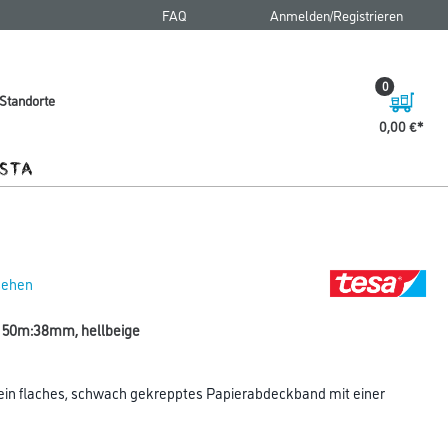
FAQ
Anmelden/Registrieren
0
Standorte
0,00 €
 sehen
i 50m:38mm, hellbeige
ein flaches, schwach gekrepptes Papierabdeckband mit einer