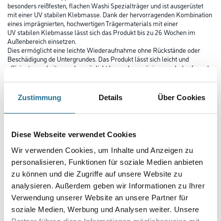
besonders reißfesten, flachen Washi Spezialträger und ist ausgerüstet
mit einer UV stabilen Klebmasse. Dank der hervorragenden Kombination
eines imprägnierten, hochwertigen Trägermaterials mit einer
UV stabilen Klebmasse lässt sich das Produkt bis zu 26 Wochen im
Außenbereich einsetzen.
Dies ermöglicht eine leichte Wiederaufnahme ohne Rückstände oder
Beschädigung de Untergrundes. Das Produkt lässt sich leicht und
effizient verarbeiten und ermöglicht besonders präzise, randscharfe und
saubere Farb- und Lackkanten.
Farbtonbezeichnung
Zustimmung
Details
Über Cookies
Diese Webseite verwendet Cookies
Länge in Millimeter
Wir verwenden Cookies, um Inhalte und Anzeigen zu
personalisieren, Funktionen für soziale Medien anbieten
zu können und die Zugriffe auf unsere Website zu
Breite in millimeter
analysieren. Außerdem geben wir Informationen zu Ihrer
Verwendung unserer Website an unsere Partner für
soziale Medien, Werbung und Analysen weiter. Unsere