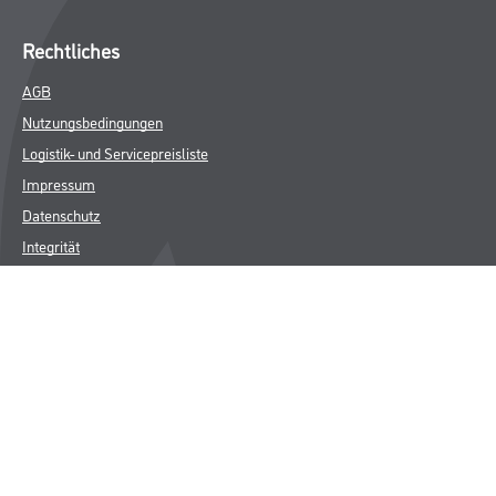
Rechtliches
AGB
Nutzungsbedingungen
Logistik- und Servicepreisliste
Impressum
Datenschutz
Integrität
Kontakt
Follow Us
© Copyright CMS Dienstleistungs-Gesellschaft
* NUR FÜR GEWERBLICHE KUNDEN. ALLE ANGEGEBENEN PREISE
SIND ZZGL. GESETZLICHER MWST.