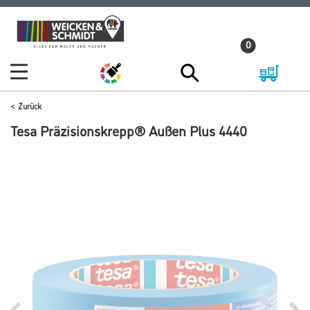
Zum
Zum
Inhalt
Navigationsmenü
0
springen
springen
Zurück
Tesa Präzisionskrepp® Außen Plus 4440