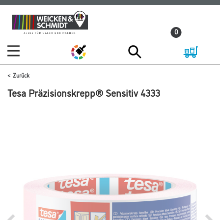
Zum
Zum
Inhalt
Navigationsmenü
0
springen
springen
Zurück
Tesa Präzisionskrepp® Sensitiv 4333