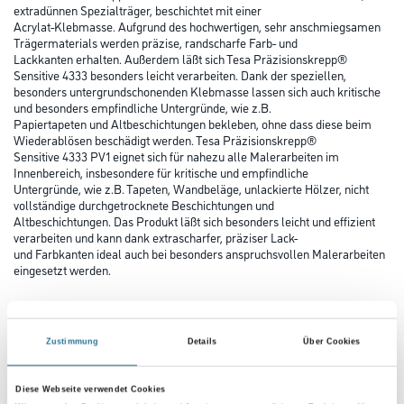
extradünnen Spezialträger, beschichtet mit einer
Acrylat-Klebmasse. Aufgrund des hochwertigen, sehr anschmiegsamen
Trägermaterials werden präzise, randscharfe Farb- und
Lackkanten erhalten. Außerdem läßt sich Tesa Präzisionskrepp®
Sensitive 4333 besonders leicht verarbeiten. Dank der speziellen,
besonders untergrundschonenden Klebmasse lassen sich auch kritische
und besonders empfindliche Untergründe, wie z.B.
Papiertapeten und Altbeschichtungen bekleben, ohne dass diese beim
Wiederablösen beschädigt werden. Tesa Präzisionskrepp®
Sensitive 4333 PV1 eignet sich für nahezu alle Malerarbeiten im
Innenbereich, insbesondere für kritische und empfindliche
Untergründe, wie z.B. Tapeten, Wandbeläge, unlackierte Hölzer, nicht
vollständige durchgetrocknete Beschichtungen und
Altbeschichtungen. Das Produkt läßt sich besonders leicht und effizient
verarbeiten und kann dank extrascharfer, präziser Lack-
und Farbkanten ideal auch bei besonders anspruchsvollen Malerarbeiten
eingesetzt werden.
Farbtonbezeichnung
Zustimmung
Details
Über Cookies
Länge in Millimeter
Diese Webseite verwendet Cookies