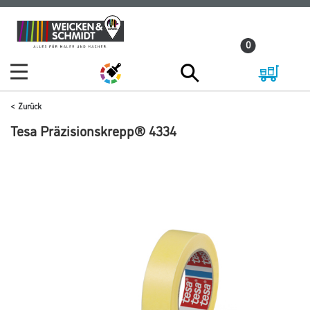
Zum
Zum
Inhalt
Navigationsmenü
0
springen
springen
Zurück
Tesa Präzisionskrepp® 4334