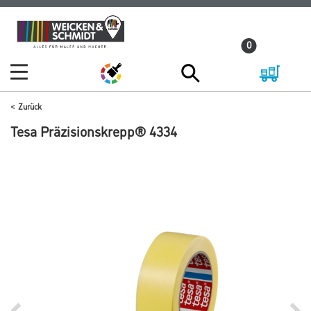
Zum
Zum
Inhalt
Navigationsmenü
0
springen
springen
Zurück
Tesa Präzisionskrepp® 4334