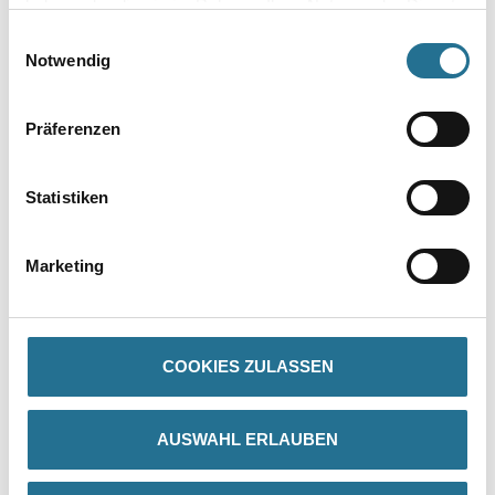
haben oder die sie im Rahmen Ihrer Nutzung der Dienste
gesammelt haben.
Einwilligungsauswahl
Notwendig
Präferenzen
PRODUKTEIGENSCHAFTEN
Statistiken
Produkteigenschaft
- Trägermaterial: Glatter Papierträger
- Dicke: 90 μm
Marketing
- Klebmasse: Acrylat
- Klebkraft auf Stahl: 1,85 N/cm
- Reißdehnung: 4 %
- Reißkraft: 30 N/cm
- UV-Beständigkeit: 8 Wochen
COOKIES ZULASSEN
AUSWAHL ERLAUBEN
ZUSATZINFOS