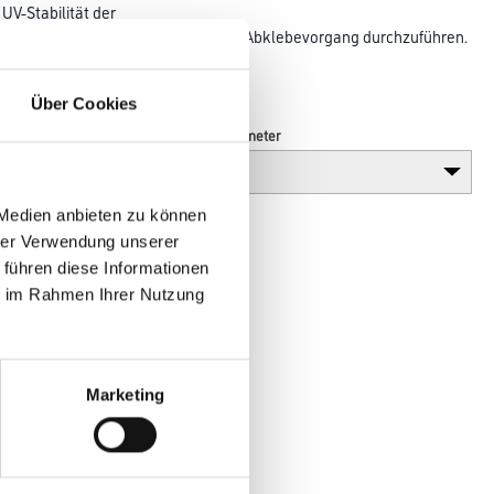
UV-Stabilität der
rere Arbeitsvorgänge in nur einem Abklebevorgang durchzuführen.
u 12
Über Cookies
Länge in Millimeter
 Medien anbieten zu können
hrer Verwendung unserer
 führen diese Informationen
ie im Rahmen Ihrer Nutzung
Marketing