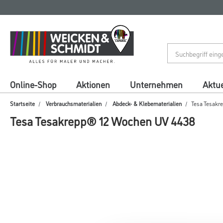
Zum
Zum
Inhalt
Navigationsmenü
springen
springen
Online-Shop
Aktionen
Unternehmen
Aktue
Startseite
Verbrauchsmaterialien
Abdeck- & Klebematerialien
Tesa Tesakr
Tesa Tesakrepp® 12 Wochen UV 4438