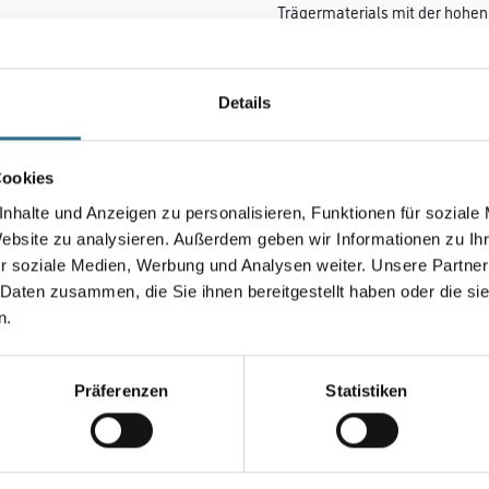
Trägermaterials mit der hohen 
Klebmasse ermöglicht es, meh
Außenanwendungen sind bis z
Wochen möglich.
Details
Farbtonbezeichnung
Cookies
nhalte und Anzeigen zu personalisieren, Funktionen für soziale
Breite in millimeter
Website zu analysieren. Außerdem geben wir Informationen zu I
r soziale Medien, Werbung und Analysen weiter. Unsere Partner
 Daten zusammen, die Sie ihnen bereitgestellt haben oder die s
n.
Umrechnungsfaktoren
Präferenzen
Statistiken