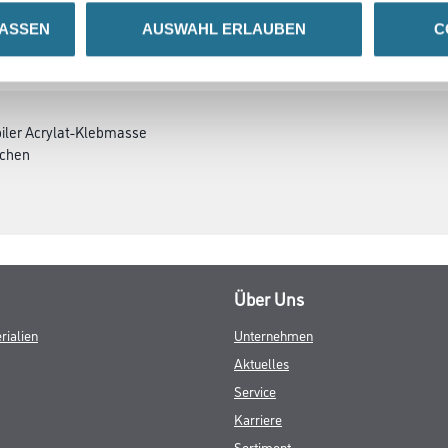
LASSEN
AUSWAHL ERLAUBEN
C
SATZINFOS
GEFAHRENHINWEISE
DAT
biler Acrylat-Klebmasse
ochen
Über Uns
rialien
Unternehmen
Aktuelles
Service
Karriere
Sortiment