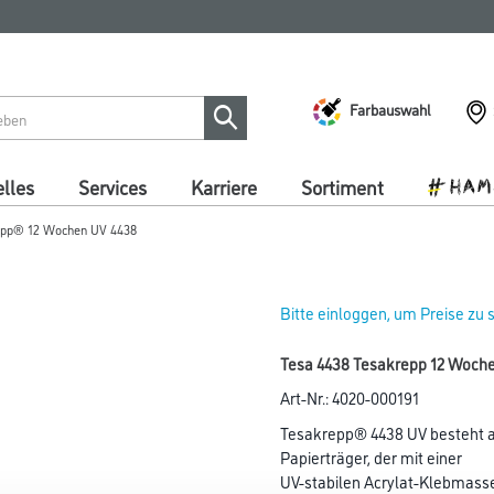
Farbauswahl
lles
Services
Karriere
Sortiment
epp® 12 Wochen UV 4438
Bitte einloggen, um Preise zu
Tesa 4438 Tesakrepp 12 Woch
Art-Nr.:
4020-000191
Tesakrepp® 4438 UV besteht au
Papierträger, der mit einer
UV-stabilen Acrylat-Klebmasse