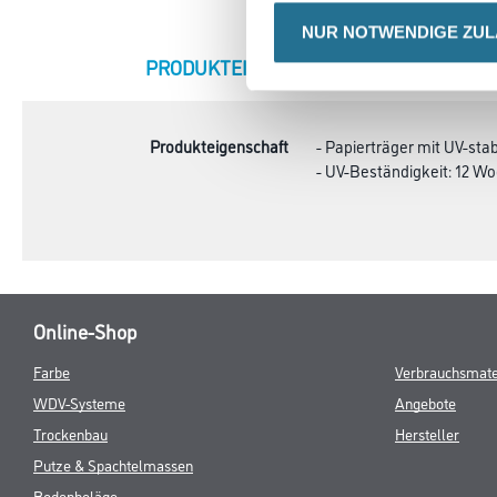
NUR NOTWENDIGE ZU
CURRENT
PRODUKTEIGENSCHAFTEN
ZU
TAB:
Produkteigenschaft
- Papierträger mit UV-sta
- UV-Beständigkeit: 12 W
Online-Shop
Farbe
Verbrauchsmate
WDV-Systeme
Angebote
Trockenbau
Hersteller
Putze & Spachtelmassen
Bodenbeläge