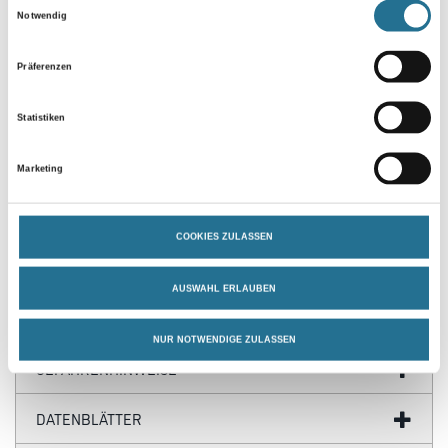
Einwilligungsauswahl
Notwendig
Präferenzen
PRODUKTEIGENSCHAFTEN
Statistiken
Produkteigenschaft
Marketing
- Trägermaterial: PE-beschichtetes Gewebe
- Klebmasse: Naturkautschuk
COOKIES ZULASSEN
AUSWAHL ERLAUBEN
ZUSATZINFOS
NUR NOTWENDIGE ZULASSEN
GEFAHRENHINWEISE
DATENBLÄTTER