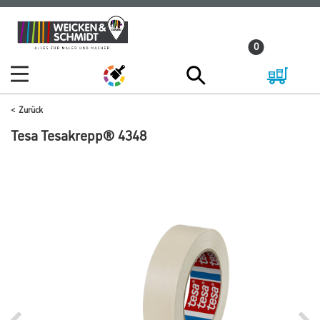
Zum
Zum
Inhalt
Navigationsmenü
0
springen
springen
Zurück
Tesa Tesakrepp® 4348