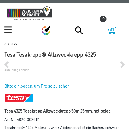
Zum
Zum
Inhalt
Navigationsmenü
0
springen
springen
Zurück
Tesa Tesakrepp® Allzweckkrepp 4325
Abbildung ähnlich
Bitte einloggen, um Preise zu sehen
Tesa 4325 Tesakrepp Allzweckkrepp 50m:25mm, hellbeige
Art-Nr.:
4020-002612
Tesakrepp® 4325 Malerallzweck-Abdeckband ist ein flaches, schwach