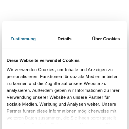
PRODUKTEIGENSCHAFTEN
Zustimmung
Details
Über Cookies
Produkteigenschaft
- Klebkraft auf Stahl: 1,8
Diese Webseite verwendet Cookies
- Trägermaterial: Glatter Papierträger
- Reißdehnung: 5
Wir verwenden Cookies, um Inhalte und Anzeigen zu
- Reißkraft: 35
- Dicke: 110
personalisieren, Funktionen für soziale Medien anbieten
- Klebmasse: Acrylat
zu können und die Zugriffe auf unsere Website zu
analysieren. Außerdem geben wir Informationen zu Ihrer
Verwendung unserer Website an unsere Partner für
soziale Medien, Werbung und Analysen weiter. Unsere
Partner führen diese Informationen möglicherweise mit
ZUSATZINFOS
weiteren Daten zusammen, die Sie ihnen bereitgestellt
haben oder die sie im Rahmen Ihrer Nutzung der Dienste
GEFAHRENHINWEISE