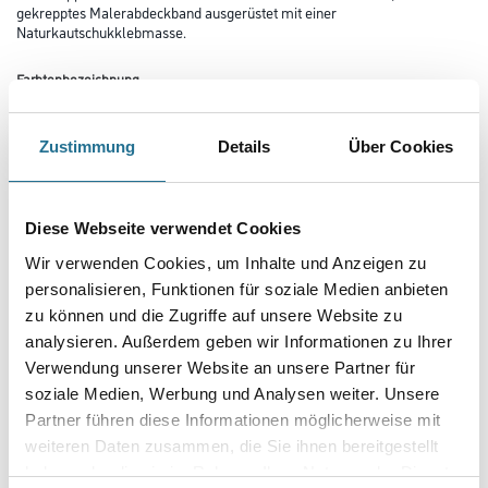
gekrepptes Malerabdeckband ausgerüstet mit einer
Naturkautschukklebmasse.
Farbtonbezeichnung
Zustimmung
Details
Über Cookies
Länge in Millimeter
Diese Webseite verwendet Cookies
Breite in millimeter
Wir verwenden Cookies, um Inhalte und Anzeigen zu
personalisieren, Funktionen für soziale Medien anbieten
zu können und die Zugriffe auf unsere Website zu
analysieren. Außerdem geben wir Informationen zu Ihrer
Verwendung unserer Website an unsere Partner für
Umrechnungsfaktoren
soziale Medien, Werbung und Analysen weiter. Unsere
Partner führen diese Informationen möglicherweise mit
weiteren Daten zusammen, die Sie ihnen bereitgestellt
haben oder die sie im Rahmen Ihrer Nutzung der Dienste