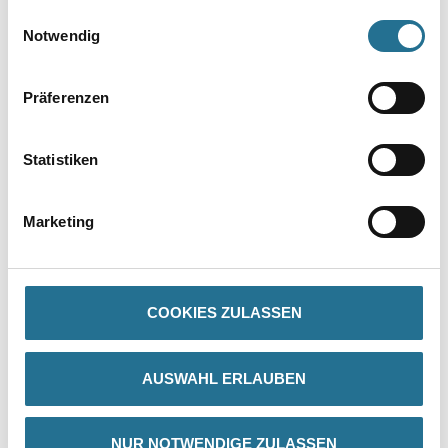
gesammelt haben.
Einwilligungsauswahl
Notwendig
Präferenzen
PRODUKTEIGENSCHAFTEN
Statistiken
Produkteigenschaft
- Trägermaterial: Leicht gekrepptes Papier
- Klebmasse: Naturkautschuk
Marketing
COOKIES ZULASSEN
ZUSATZINFOS
GEFAHRENHINWEISE
AUSWAHL ERLAUBEN
DATENBLÄTTER
NUR NOTWENDIGE ZULASSEN