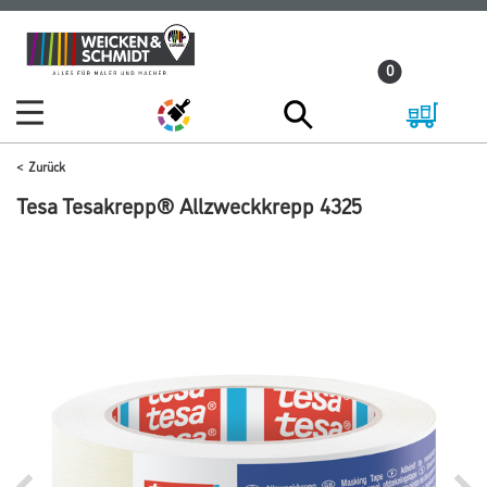
Zum
Zum
Inhalt
Navigationsmenü
0
springen
springen
Zurück
Tesa Tesakrepp® Allzweckkrepp 4325