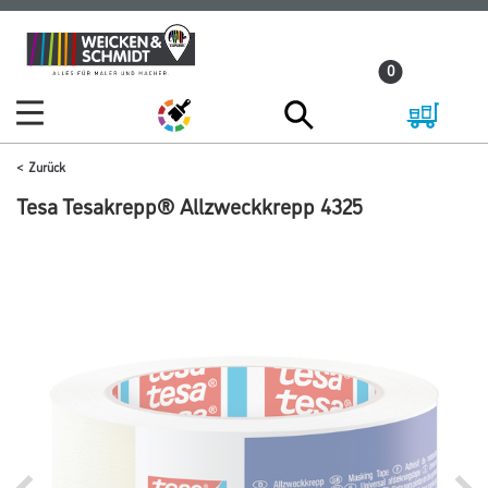
Zum
Zum
Inhalt
Navigationsmenü
0
springen
springen
Zurück
Tesa Tesakrepp® Allzweckkrepp 4325