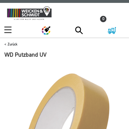
Zum
Zum
Inhalt
Navigationsmenü
0
springen
springen
Zurück
WD Putzband UV