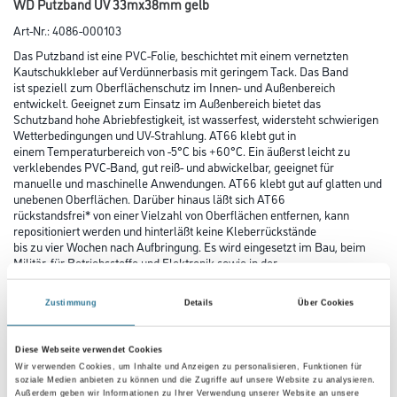
WD Putzband UV 33mx38mm gelb
Art-Nr.:
4086-000103
Das Putzband ist eine PVC-Folie, beschichtet mit einem vernetzten
Kautschukkleber auf Verdünnerbasis mit geringem Tack. Das Band
ist speziell zum Oberflächenschutz im Innen- und Außenbereich
entwickelt. Geeignet zum Einsatz im Außenbereich bietet das
Schutzband hohe Abriebfestigkeit, ist wasserfest, widersteht schwierigen
Wetterbedingungen und UV-Strahlung. AT66 klebt gut in
einem Temperaturbereich von -5°C bis +60°C. Ein äußerst leicht zu
verklebendes PVC-Band, gut reiß- und abwickelbar, geeignet für
manuelle und maschinelle Anwendungen. AT66 klebt gut auf glatten und
unebenen Oberflächen. Darüber hinaus läßt sich AT66
rückstandsfrei* von einer Vielzahl von Oberflächen entfernen, kann
repositioniert werden und hinterläßt keine Kleberrückstände
bis zu vier Wochen nach Aufbringung. Es wird eingesetzt im Bau, beim
Militär, für Betriebsstoffe und Elektronik sowie in der
Industrie und Unterhaltungsindustrie.
Zustimmung
Details
Über Cookies
Farbtonbezeichnung
Diese Webseite verwendet Cookies
Wir verwenden Cookies, um Inhalte und Anzeigen zu personalisieren, Funktionen für
soziale Medien anbieten zu können und die Zugriffe auf unsere Website zu analysieren.
Länge in Millimeter
Außerdem geben wir Informationen zu Ihrer Verwendung unserer Website an unsere