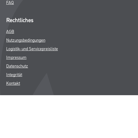
FAQ
Rechtliches
AGB
Nutzungsbedingungen
Logistik- und Servicepreisliste
Impressum
Datenschutz
Integrität
Kontakt
Follow Us
© Copyright CMS Dienstleistungs-Gesellschaft
* NUR FÜR GEWERBLICHE KUNDEN. ALLE ANGEGEBENEN PREISE