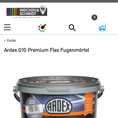
Zum
Zum
Inhalt
Navigationsmenü
0
springen
springen
Zurück
Ardex G10 Premium Flex Fugenmörtel