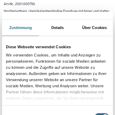
Art-Nr.:
2001-000796
Hochbelastbare, chemikalienbeständige Epoxifuge mit feiner und glatter
Fugenoberfläche. Hochbelastbar und chemikalienbeständig.
Für Fugenbreiten von 1-6 mm. Lange Verarbeitungszeit von 45 Minuten.
Zustimmung
Details
Über Cookies
Farbtonbezeichnung
Diese Webseite verwendet Cookies
Gebinde
Wir verwenden Cookies, um Inhalte und Anzeigen zu
personalisieren, Funktionen für soziale Medien anbieten
zu können und die Zugriffe auf unsere Website zu
analysieren. Außerdem geben wir Informationen zu Ihrer
Verwendung unserer Website an unsere Partner für
Umrechnungsfaktoren
soziale Medien, Werbung und Analysen weiter. Unsere
Partner führen diese Informationen möglicherweise mit
weiteren Daten zusammen, die Sie ihnen bereitgestellt
haben oder die sie im Rahmen Ihrer Nutzung der Dienste
gesammelt haben.
Einwilligungsauswahl