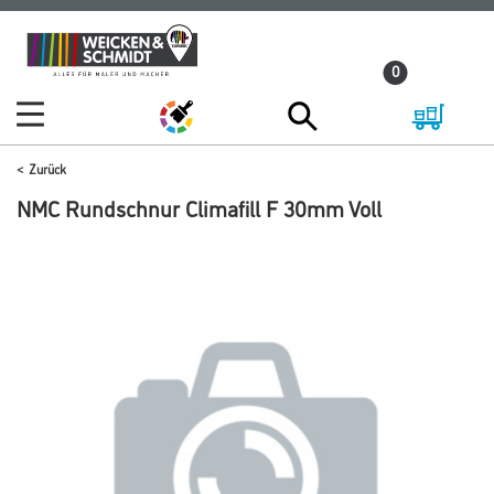
Zum
Zum
Inhalt
Navigationsmenü
0
springen
springen
Zurück
NMC Rundschnur Climafill F 30mm Voll