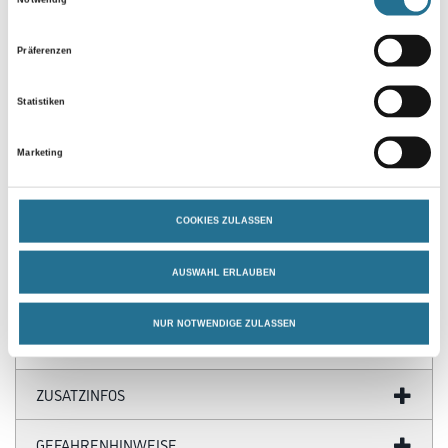
Notwendig
Präferenzen
Statistiken
Marketing
PRODUKTEIGENSCHAFTEN
COOKIES ZULASSEN
Produkteigenschaft
- Verringert die Fugentiefe und spart Dichtungsmittel, für Warm-
und Kaltfugendichtmittel geeignet
AUSWAHL ERLAUBEN
- Akkustikdämmung
NUR NOTWENDIGE ZULASSEN
ZUSATZINFOS
GEFAHRENHINWEISE