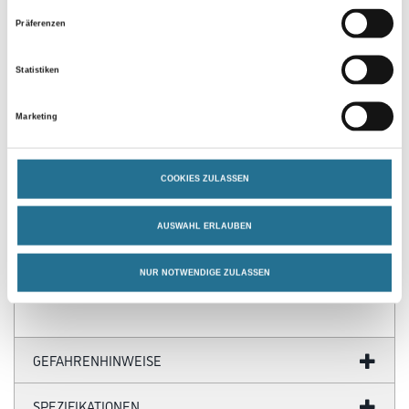
Präferenzen
Statistiken
Marketing
PRODUKTEIGENSCHAFTEN
COOKIES ZULASSEN
Produkteigenschaft
- Verringert die Fugentiefe und spart Dichtungsmittel, für Warm-
AUSWAHL ERLAUBEN
und Kaltfugendichtmittel geeignet
- Akkustikdämmung
NUR NOTWENDIGE ZULASSEN
GEFAHRENHINWEISE
SPEZIFIKATIONEN