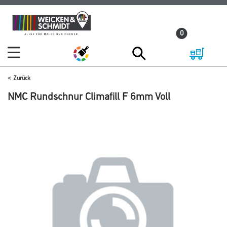
Zum
Zum
Inhalt
Navigationsmenü
0
springen
springen
Zurück
NMC Rundschnur Climafill F 6mm Voll