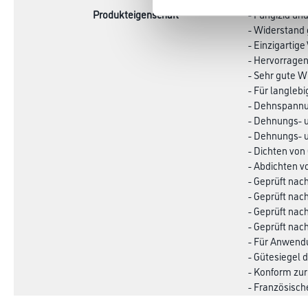
Produkteigenschaft
- Fungizid un
- Widerstand
- Einzigartig
- Hervorragen
- Sehr gute W
- Für langle
- Dehnspannun
- Dehnungs- 
- Dehnungs- 
- Dichten von
- Abdichten vo
- Geprüft nach
- Geprüft nach
- Geprüft nach
- Geprüft nach
- Für Anwend
- Gütesiegel d
- Konform zur
- Französisc
- Deklaration