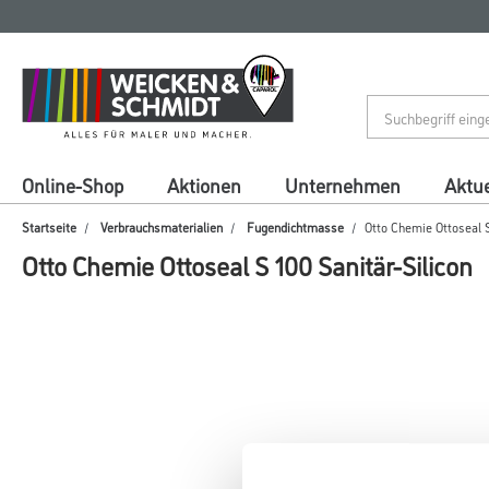
Zum
Zum
Inhalt
Navigationsmenü
springen
springen
Online-Shop
Aktionen
Unternehmen
Aktue
Startseite
Verbrauchsmaterialien
Fugendichtmasse
Otto Chemie Ottoseal S
Otto Chemie Ottoseal S 100 Sanitär-Silicon