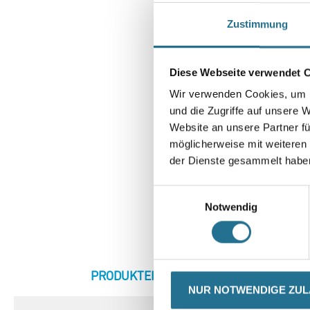
Zustimmung
Diese Webseite verwendet 
Wir verwenden Cookies, um I
und die Zugriffe auf unsere 
Website an unsere Partner fü
möglicherweise mit weiteren
der Dienste gesammelt habe
Einwilligungsauswahl
Notwendig
CURRENT
PRODUKTEIGENSCHAFTEN
ZU
TAB:
NUR NOTWENDIGE ZU