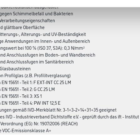
d bakteriostatisch ausgerüstet
 gegen Schimmelbefall und Bakterien
e Verarbeitungseigenschaften
d glättbare Oberfläche
itterungs-, Alterungs- und UV-Beständigkeit
bige Anwendungen im Innen- und Außenbereich
gswert bei 100 % (ISO 37, S3A): 0,3 N/mm²
und Anschlussfugen im Boden- und Wandbereich
und Anschlussfugen im Sanitärbereich
 Glasbausteinen
n Profilglas (z.B. Profilitverglasung)
 EN 15651 - Teil 1: F EXT-INT CC 25 LM
 EN 15651 - Teil 2: G CC 25 LM
 EN 15651 - Teil 3: XS 1
 EN 15651 - Teil 4: PW INT 12,5 E
ungen gemäß IVD-Merkblatt Nr. 3-1+3-2+14+31+35 geeignet
es IVD - Industrieverband Dichtstoffe e.V. - geprüft durch das ift - Instit
 Verordnung (EG) Nr. 1907/2006 (REACH)
he VOC-Emissionsklasse A+
 in Baubook Österreich