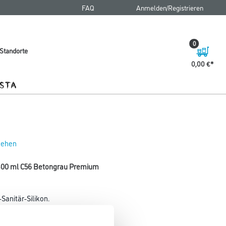
FAQ
Anmelden/Registrieren
0
Standorte
0,00 €
 sehen
n 300 ml C56 Betongrau Premium
Sanitär-Silikon.
Glanzgrad