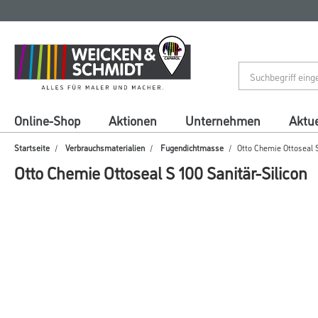
Zum
Zum
Inhalt
Navigationsmenü
springen
springen
Online-Shop
Aktionen
Unternehmen
Aktue
Startseite
Verbrauchsmaterialien
Fugendichtmasse
Otto Chemie Ottoseal S
Otto Chemie Ottoseal S 100 Sanitär-Silicon