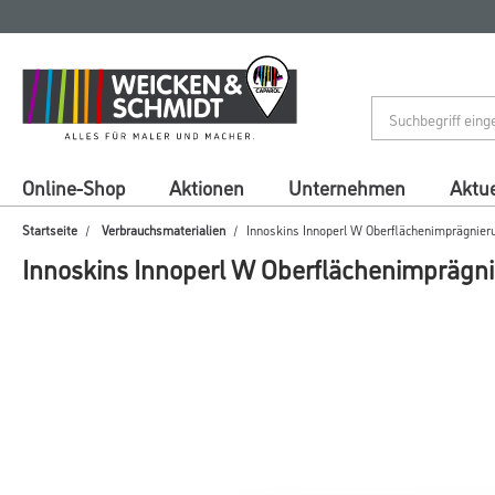
Zum
Zum
Inhalt
Navigationsmenü
springen
springen
Online-Shop
Aktionen
Unternehmen
Aktue
Startseite
Verbrauchsmaterialien
Innoskins Innoperl W Oberflächenimprägnier
Innoskins Innoperl W Oberflächenimprägn