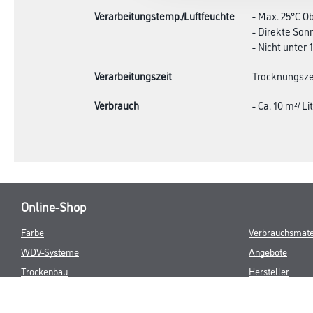
Verarbeitungstemp./Luftfeuchte
- Max. 25°C 
- Direkte So
- Nicht unter 
Verarbeitungszeit
Trocknungszei
Verbrauch
- Ca. 10 m²/ Li
Online-Shop
Farbe
Verbrauchsmate
WDV-Systeme
Angebote
Trockenbau
Hersteller
Putze & Spachtelmassen
Bodenbeläge