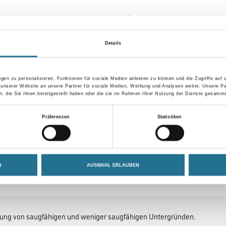
Farbtonbezeichnung
Details
Umrechnungsfaktoren
gen zu personalisieren, Funktionen für soziale Medien anbieten zu können und die Zugriffe auf
 unserer Website an unsere Partner für soziale Medien, Werbung und Analysen weiter. Unsere Pa
 die Sie ihnen bereitgestellt haben oder die sie im Rahmen Ihrer Nutzung der Dienste gesamme
Präferenzen
Statistiken
N
AUSWAHL ERLAUBEN
SATZINFOS
GEFAHRENHINWEISE
DAT
ung von saugfähigen und weniger saugfähigen Untergründen.