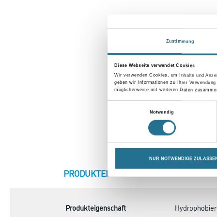
Zustimmung
Diese Webseite verwendet Cookies
Wir verwenden Cookies, um Inhalte und Anzei
geben wir Informationen zu Ihrer Verwendung
möglicherweise mit weiteren Daten zusammen,
Einwilligungsauswahl
Notwendig
NUR NOTWENDIGE ZULASSE
CURRENT
PRODUKTEIGENSCHAFTEN
ZU
TAB:
Produkteigenschaft
Hydrophobier