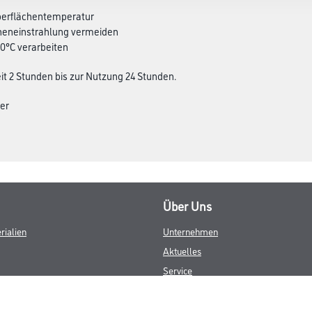
Oberflächentemperatur
nneneinstrahlung vermeiden
10°C verarbeiten
t 2 Stunden bis zur Nutzung 24 Stunden.
ter
Über Uns
rialien
Unternehmen
Aktuelles
Service
Karriere
Sortiment