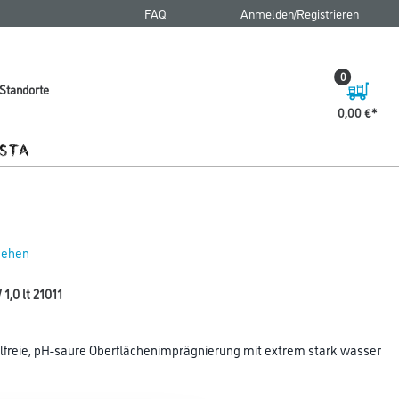
FAQ
Anmelden/Registrieren
0
Standorte
0,00 €
 sehen
1,0 lt 21011
freie, pH-saure Oberflächenimprägnierung mit extrem stark wasser