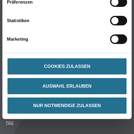
Putze & Spachtelmassen
Präferenzen
Bodenbeläge
Wand- & Deckenbeläge
Statistiken
Werkzeug & Maschinen
Verbrauchsmaterialien
Marketing
Angebote
Hersteller
COOKIES ZULASSEN
Über Uns
Unternehmen
AUSWAHL ERLAUBEN
Aktuelles
Service
Karriere
NUR NOTWENDIGE ZULASSEN
Sortiment
FAQ