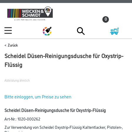
Zum
Zum
Inhalt
Navigationsmenü
0
springen
springen
Zurück
Scheidel Düsen-Reinigungsdusche für Oxystrip-
Flüssig
Abbildung ähnlich
Bitte einloggen, um Preise zu sehen
Scheidel Düsen-Reinigungsdusche für Oxystrip-Flüssig
Art-Nr.:
1020-000262
Zur Verwendung von Scheidel Oxystrip-Flüssig Kaltentlacker, Pistolen-,