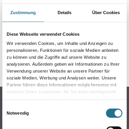
PRODUKTEIGENSCHAFTEN
Zustimmung
Details
Über Cookies
Diese Webseite verwendet Cookies
ZUSATZINFOS
Wir verwenden Cookies, um Inhalte und Anzeigen zu
personalisieren, Funktionen für soziale Medien anbieten
GEFAHRENHINWEISE
zu können und die Zugriffe auf unsere Website zu
analysieren. Außerdem geben wir Informationen zu Ihrer
SPEZIFIKATIONEN
Verwendung unserer Website an unsere Partner für
soziale Medien, Werbung und Analysen weiter. Unsere
Partner führen diese Informationen möglicherweise mit
weiteren Daten zusammen, die Sie ihnen bereitgestellt
Online-Shop
haben oder die sie im Rahmen Ihrer Nutzung der Dienste
gesammelt haben.
Farbe
Einwilligungsauswahl
Notwendig
WDV-Systeme
Trockenbau