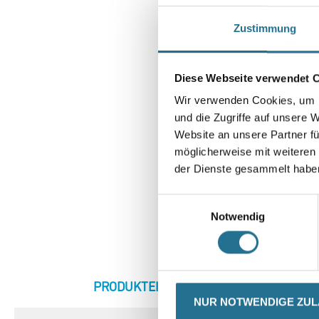
Zustimmung
Diese Webseite verwendet 
Wir verwenden Cookies, um I
und die Zugriffe auf unsere 
Website an unsere Partner fü
möglicherweise mit weiteren
der Dienste gesammelt habe
Einwilligungsauswahl
Notwendig
CURRENT
PRODUKTEIGENSCHAFTEN
ZU
TAB:
NUR NOTWENDIGE ZU