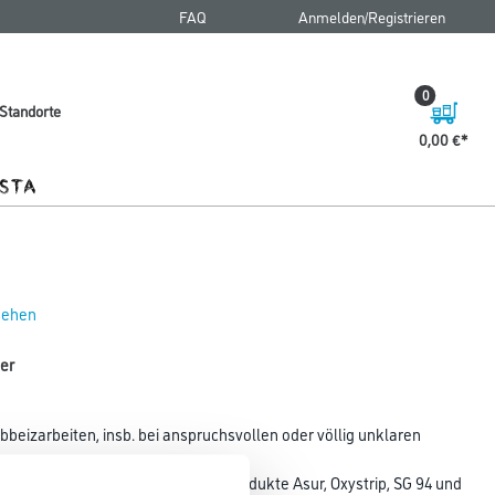
FAQ
Anmelden/Registrieren
0
Standorte
0,00 €
 sehen
er
bbeizarbeiten, insb. bei anspruchsvollen oder völlig unklaren
zers. Enthält 1-Liter-Dosen der Produkte Asur, Oxystrip, SG 94 und