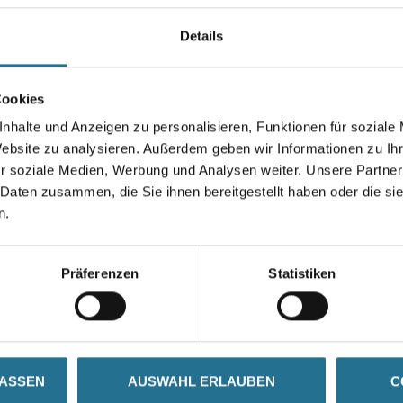
0,5 l UltraFix, sowie alle
anderen Entlacker in Musterdos
Details
Farbtonbezeichnung
Cookies
nhalte und Anzeigen zu personalisieren, Funktionen für soziale
Website zu analysieren. Außerdem geben wir Informationen zu I
r soziale Medien, Werbung und Analysen weiter. Unsere Partner
Umrechnungsfaktoren
 Daten zusammen, die Sie ihnen bereitgestellt haben oder die s
n.
Präferenzen
Statistiken
SATZINFOS
GEFAHRENHINWEISE
DAT
LASSEN
AUSWAHL ERLAUBEN
C