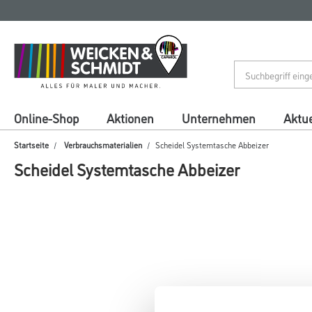
Zum
Zum
Inhalt
Navigationsmenü
springen
springen
Online-Shop
Aktionen
Unternehmen
Aktue
Startseite
Verbrauchsmaterialien
Scheidel Systemtasche Abbeizer
Scheidel Systemtasche Abbeizer