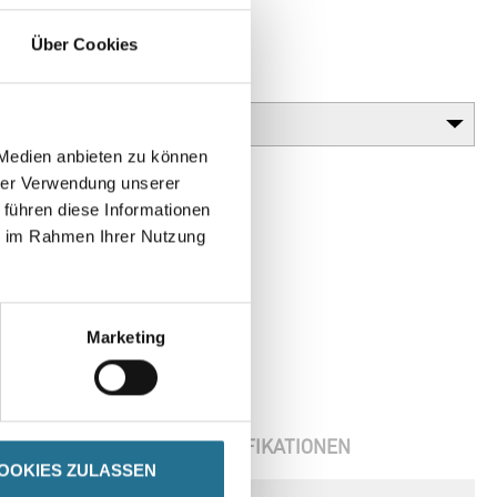
en in einer attraktiven Tasche.
Über Cookies
Gebinde
 Medien anbieten zu können
hrer Verwendung unserer
 führen diese Informationen
ie im Rahmen Ihrer Nutzung
Marketing
ENBLÄTTER
SPEZIFIKATIONEN
OOKIES ZULASSEN