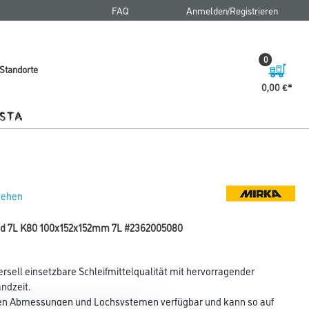
FAQ
Anmelden/Registrieren
0
Standorte
0,00 €
 sehen
old 7L K80 100x152x152mm 7L #2362005080
ersell einsetzbare Schleifmittelqualität mit hervorragender
ndzeit.
ichen Abmessungen und Lochsystemen verfügbar und kann so auf