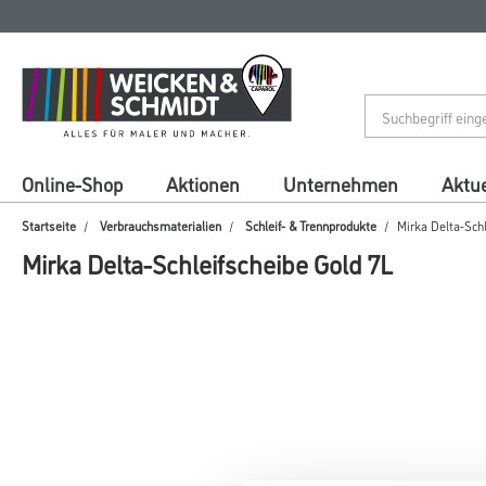
Zum
Zum
Inhalt
Navigationsmenü
springen
springen
Online-Shop
Aktionen
Unternehmen
Aktue
Startseite
Verbrauchsmaterialien
Schleif- & Trennprodukte
Mirka Delta-Schl
Mirka Delta-Schleifscheibe Gold 7L