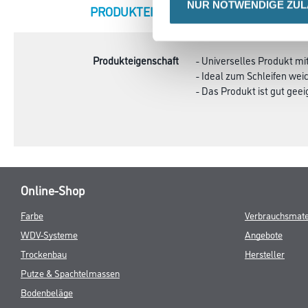
NUR NOTWENDIGE ZU
CURRENT
PRODUKTEIGENSCHAFTEN
ZU
TAB:
Produkteigenschaft
- Universelles Produkt mi
- Ideal zum Schleifen wei
- Das Produkt ist gut ge
Online-Shop
Farbe
Verbrauchsmate
WDV-Systeme
Angebote
Trockenbau
Hersteller
Putze & Spachtelmassen
Bodenbeläge