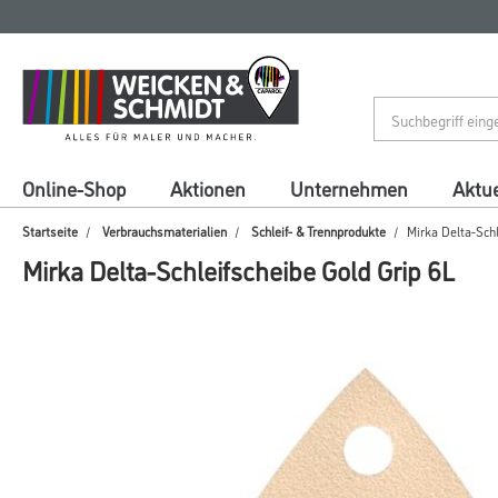
Zum
Zum
Inhalt
Navigationsmenü
springen
springen
Online-Shop
Aktionen
Unternehmen
Aktue
Startseite
Verbrauchsmaterialien
Schleif- & Trennprodukte
Mirka Delta-Schl
Mirka Delta-Schleifscheibe Gold Grip 6L