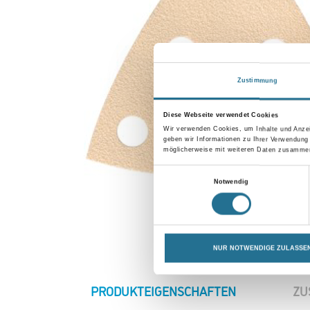
Zustimmung
Diese Webseite verwendet Cookies
Wir verwenden Cookies, um Inhalte und Anzei
geben wir Informationen zu Ihrer Verwendung
möglicherweise mit weiteren Daten zusammen,
Einwilligungsauswahl
Notwendig
NUR NOTWENDIGE ZULASSE
CURRENT
PRODUKTEIGENSCHAFTEN
ZU
TAB: