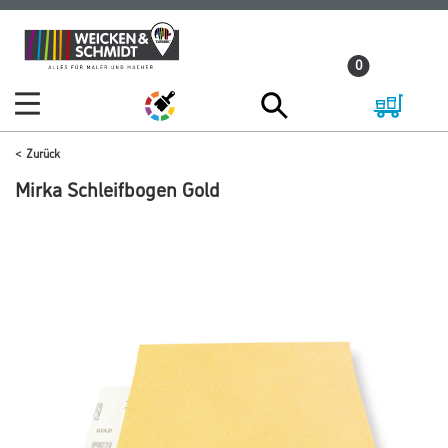
Zum
Zum
Inhalt
Navigationsmenü
0
springen
springen
Zurück
Mirka Schleifbogen Gold