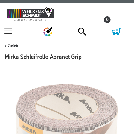
Zum
Zum
Inhalt
Navigationsmenü
0
springen
springen
Zurück
Mirka Schleifrolle Abranet Grip