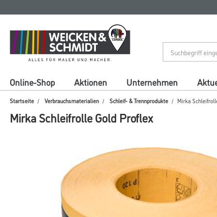
Zum
Zum
Inhalt
Navigationsmenü
springen
springen
Online-Shop
Aktionen
Unternehmen
Aktue
Startseite
Verbrauchsmaterialien
Schleif- & Trennprodukte
Mirka Schleifroll
Mirka Schleifrolle Gold Proflex