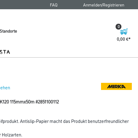
FAQ
Anmelden/Registrieren
0
Standorte
0,00 €
 sehen
ex K120 115mmx50m #2851100112
ifprodukt. Antislip-Papier macht das Produkt benutzerfreundlicher
r Holzarten.