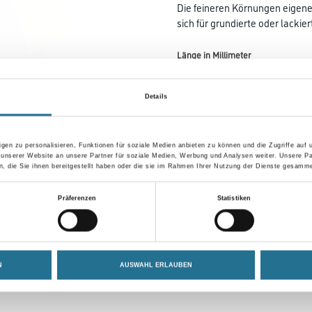
Die feineren Körnungen eigen
sich für grundierte oder lackie
Länge in Millimeter
Details
Körnung
gen zu personalisieren, Funktionen für soziale Medien anbieten zu können und die Zugriffe auf
 unserer Website an unsere Partner für soziale Medien, Werbung und Analysen weiter. Unsere Pa
 die Sie ihnen bereitgestellt haben oder die sie im Rahmen Ihrer Nutzung der Dienste gesamme
Umrechnungsfaktoren
Präferenzen
Statistiken
N
AUSWAHL ERLAUBEN