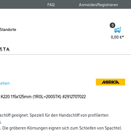
FAQ
Anmelden/Registrieren
0
Standorte
0,00 €
 sehen
oft K220 115x125mm (1ROL=200STK) #2912707022
hliff geeignet. Speziell für den Handschliff von profilierten
,
s. Die gröberen Körnungen eignen sich zum Schleifen von Spachtel.