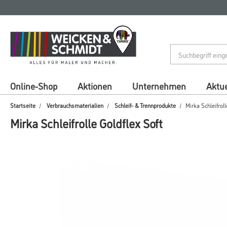
Zum
Zum
Inhalt
Navigationsmenü
springen
springen
Online-Shop
Aktionen
Unternehmen
Aktue
Startseite
Verbrauchsmaterialien
Schleif- & Trennprodukte
Mirka Schleifroll
Mirka Schleifrolle Goldflex Soft