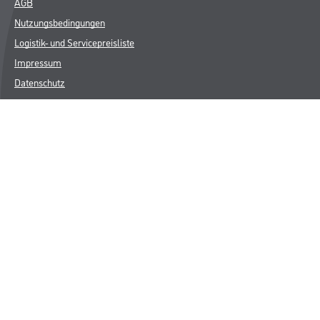
AGB
Nutzungsbedingungen
Logistik- und Servicepreisliste
Impressum
Datenschutz
Integrität
Kontakt
Follow Us
© Copyright CMS Dienstleistungs-Gesellschaft
* NUR FÜR GEWERBLICHE KUNDEN. ALLE ANGEGEBENEN PREISE
SIND ZZGL. GESETZLICHER MWST.
**Punktestand wird innerhalb mehrerer Wochen aktualisiert.