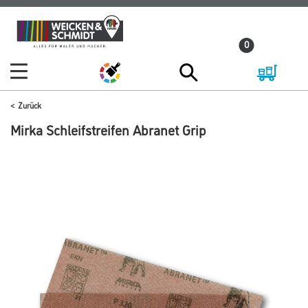
Zum
Zum
Inhalt
Navigationsmenü
0
springen
springen
Zurück
Mirka Schleifstreifen Abranet Grip