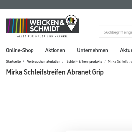
Zum
Zum
Inhalt
Navigationsmenü
springen
springen
Online-Shop
Aktionen
Unternehmen
Aktue
Startseite
Verbrauchsmaterialien
Schleif- & Trennprodukte
Mirka Schleifstr
Mirka Schleifstreifen Abranet Grip