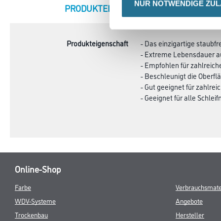
NUR NOTWENDIGE ZU
CURRENT
PRODUKTEIGENSCHAFTEN
ZU
TAB:
Produkteigenschaft
- Das einzigartige staubfr
- Extreme Lebensdauer auf
- Empfohlen für zahlreich
- Beschleunigt die Oberf
- Gut geeignet für zahlre
- Geeignet für alle Schle
Online-Shop
Farbe
Verbrauchsmate
WDV-Systeme
Angebote
Trockenbau
Hersteller