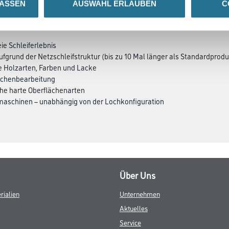
LASSEN
AUSWAHL ERLAUBEN
C
SATZINFOS
GEFAHRENHINWEISE
DAT
eie Schleiferlebnis
grund der Netzschleifstruktur (bis zu 10 Mal länger als Standardprodu
e Holzarten, Farben und Lacke
lächenbearbeitung
iche harte Oberflächenarten
ifmaschinen – unabhängig von der Lochkonfiguration
Über Uns
rialien
Unternehmen
Aktuelles
Service