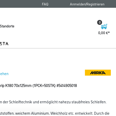
FAQ
Anmelden/Registrieren
0
Standorte
0,00 €
 sehen
t Grip K180 70x125mm (1PCK=50STK) #5414905018
 der Schleiftechnik und ermöglicht nahezu staubfreies Schleifen.
ststoffen, weichem Aluminium, Weichholz etc. entwickelt. Durch die