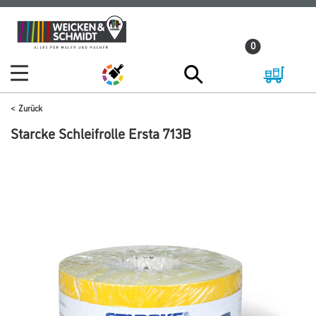
Zum
Zum
Inhalt
Navigationsmenü
0
springen
springen
Zurück
Starcke Schleifrolle Ersta 713B