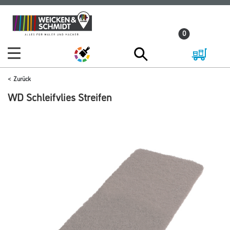
Zum
Zum
Inhalt
Navigationsmenü
0
springen
springen
Zurück
WD Schleifvlies Streifen