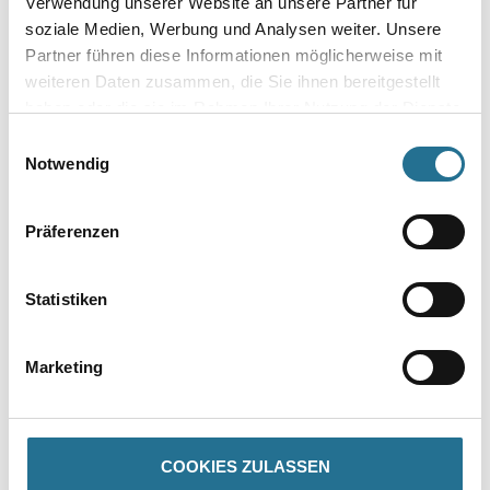
Verwendung unserer Website an unsere Partner für
soziale Medien, Werbung und Analysen weiter. Unsere
Partner führen diese Informationen möglicherweise mit
weiteren Daten zusammen, die Sie ihnen bereitgestellt
haben oder die sie im Rahmen Ihrer Nutzung der Dienste
Umrechnungsfaktoren
gesammelt haben.
Einwilligungsauswahl
Notwendig
Zur Farbauswahl für Ihren Wunschfarbton
Präferenzen
Statistiken
Marketing
PRODUKTEIGENSCHAFTEN
COOKIES ZULASSEN
Produkteigenschaft