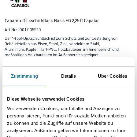
Capamix Dickschichtlack Basis EG 2,25 lt Capalac
Art-Nr.:
1001-005520
Der 1-Topf-Dickschichtlack ist zum Schutz und zur Gestaltung von
Gebäudeteilen aus Eisen, Stahl, Zink, verzinktem Stahl,
Aluminium, Kupfer, Hart-PVC, Holzbauteilen im Innen­bereich und
maßhaltigen Holzbauteilen im Außen­bereich geeignet.
Korrosionsschutz für Eisen und Stahl. Nicht für die Beschichtung von
Dachflächen und eloxiertem Aluminium. Weißfarbtöne nicht
auf Heizungsanlagen vewenden, da es zu Vergilbungen kommen kann
Zustimmung
Details
Über Cookies
Farbtonbezeichnung
Diese Webseite verwendet Cookies
Glanzgrad
Wir verwenden Cookies, um Inhalte und Anzeigen zu
personalisieren, Funktionen für soziale Medien anbieten
zu können und die Zugriffe auf unsere Website zu
analysieren. Außerdem geben wir Informationen zu Ihrer
Gebinde