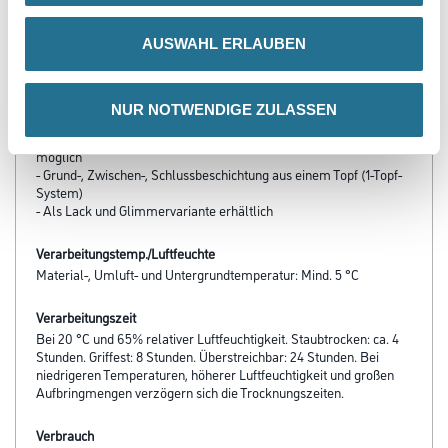
- Hohe Deckkraft
- Glimmerfarbtöne
AUSWAHL ERLAUBEN
- Korrosivitätskategorie C4 Prüfbericht für Korrosivitätskategorie
C4, Schutzdauer lang auf Stahl u. verzinkten Stahl nach
DIN EN ISO 12944 Teil 6 (Institut für Oberflächentechnik GmbH)
- Hervorragende Haftung
NUR NOTWENDIGE ZULASSEN
- Langlebiger Schutz durch sehr gute Wetter­beständigkeit
- Hohe Trockenschichtdicken durch großen Festkörpergehalt
möglich
- Grund-, Zwischen-, Schlussbeschichtung aus einem Topf (1-Topf-
System)
- Als Lack und Glimmervariante erhältlich
Verarbeitungstemp./Luftfeuchte
Material-, Umluft- und Untergrundtemperatur: Mind. 5 °C
Verarbeitungszeit
Bei 20 °C und 65% relativer Luftfeuchtigkeit. Staubtrocken: ca. 4
Stunden. Griffest: 8 Stunden. Überstreichbar: 24 Stunden. Bei
niedrigeren Temperaturen, höherer Luftfeuchtigkeit und großen
Aufbringmengen verzögern sich die Trocknungszeiten.
Verbrauch