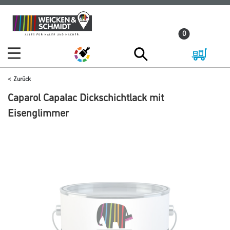
Zum
Zum
Inhalt
Navigationsmenü
0
springen
springen
Zurück
Caparol Capalac Dickschichtlack mit
Eisenglimmer