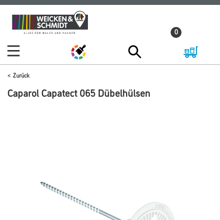
Zum
Zum
Inhalt
Navigationsmenü
0
springen
springen
Zurück
Caparol Capatect 065 Dübelhülsen