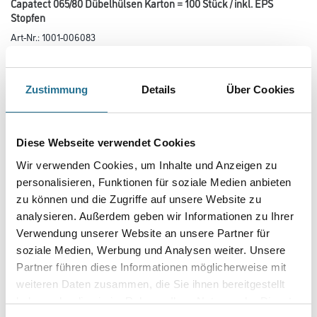
Capatect 065/80 Dübelhülsen Karton = 100 Stück / inkl. EPS
Stopfen
Art-Nr.:
1001-006083
Bauaufsichtlich zugelassene Dübelhülse für die konstruktive oder
zugelassene Befestigung von WDVS mit Holzschraube in
oberflächenbündiger oder versenkter Montage.
Zustimmung
Details
Über Cookies
Länge in centimeter
Diese Webseite verwendet Cookies
Wir verwenden Cookies, um Inhalte und Anzeigen zu
Gebinde
personalisieren, Funktionen für soziale Medien anbieten
zu können und die Zugriffe auf unsere Website zu
analysieren. Außerdem geben wir Informationen zu Ihrer
Verwendung unserer Website an unsere Partner für
soziale Medien, Werbung und Analysen weiter. Unsere
Umrechnungsfaktoren
Partner führen diese Informationen möglicherweise mit
weiteren Daten zusammen, die Sie ihnen bereitgestellt
haben oder die sie im Rahmen Ihrer Nutzung der Dienste