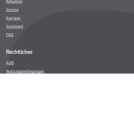
Aktuelles
Service
Karriere
Sortiment
FAQ
Rechtliches
AGB
Nutzungsbedingungen
Logistik- und Servicepreisliste
Impressum
Datenschutz
Integrität
Kontakt
Follow Us