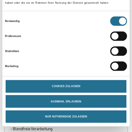
haben oder die sie im Rahmen Ihrer Nutzung der Dienste gesammelt haben.
Einwilligungsauswahl
Umrechnungsfaktoren
Notwendig
Präferenzen
Statistiken
Marketing
PRODUKTEIGENSCHAFTEN
COOKIES ZULASSEN
Produkteigenschaft
AUSWAHL ERLAUBEN
- Fassadendämmplatte aus EPS
-Hartschaum gemäß EN 13163:2010
-10 bzw. ETAG 004
NUR NOTWENDIGE ZULASSEN
- Thermisch unempfindlich
- Blendfreie Verarbeitung