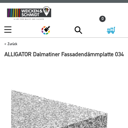
Zum
Zum
Inhalt
Navigationsmenü
0
springen
springen
Zurück
ALLIGATOR Dalmatiner Fassadendämmplatte 034