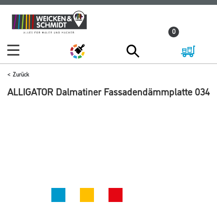
Zum
Zum
Inhalt
Navigationsmenü
0
springen
springen
Zurück
ALLIGATOR Dalmatiner Fassadendämmplatte 034