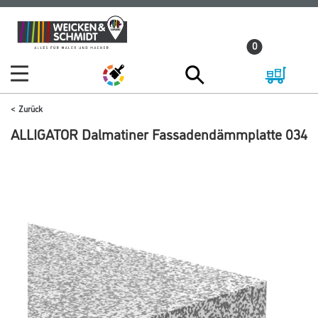
Zum
Zum
Inhalt
Navigationsmenü
0
springen
springen
Zurück
ALLIGATOR Dalmatiner Fassadendämmplatte 034