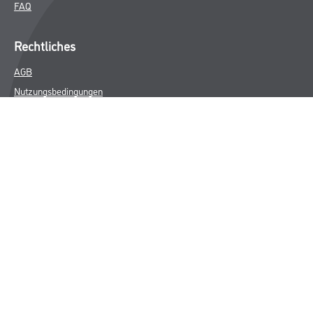
FAQ
Rechtliches
AGB
Nutzungsbedingungen
Logistik- und Servicepreisliste
Impressum
Datenschutz
Integrität
Kontakt
Follow Us
© Copyright CMS Dienstleistungs-Gesellschaft
* NUR FÜR GEWERBLICHE KUNDEN. ALLE ANGEGEBENEN PREISE