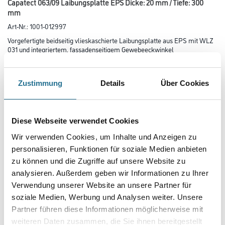
Capatect 063/09 Laibungsplatte EPS Dicke: 20 mm / Tiefe: 300
mm
Art-Nr.:
1001-012997
Vorgefertigte beidseitig vlieskaschierte Laibungsplatte aus EPS mit WLZ
031 und integriertem, fassadenseitigem Gewebeeckwinkel
zur schnellen und sauberen Ausbildung der Fenster- und Türlaibungen.
Breite in centimeter
Zustimmung
Details
Über Cookies
Gebinde
Diese Webseite verwendet Cookies
Wir verwenden Cookies, um Inhalte und Anzeigen zu
personalisieren, Funktionen für soziale Medien anbieten
Plattenstärke
zu können und die Zugriffe auf unsere Website zu
analysieren. Außerdem geben wir Informationen zu Ihrer
Verwendung unserer Website an unsere Partner für
soziale Medien, Werbung und Analysen weiter. Unsere
Partner führen diese Informationen möglicherweise mit
weiteren Daten zusammen, die Sie ihnen bereitgestellt
Umrechnungsfaktoren