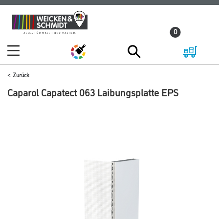
Zum
Zum
Inhalt
Navigationsmenü
0
springen
springen
Zurück
Caparol Capatect 063 Laibungsplatte EPS