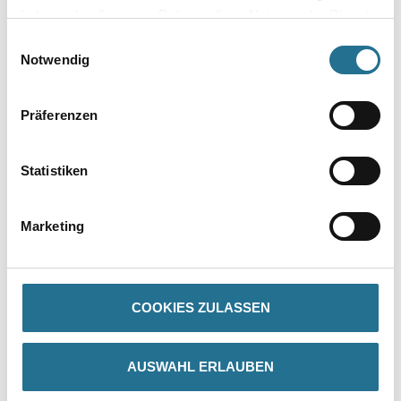
haben oder die sie im Rahmen Ihrer Nutzung der Dienste
gesammelt haben.
Einwilligungsauswahl
Notwendig
Präferenzen
Statistiken
PRODUKTEIGENSCHAFTEN
Marketing
Produkteigenschaft
- Als Zuschnitt, Lieferlänge bis 300 cm
- Schlagregendicht in Verbindung mit Capatect Anschlussprofil
Laibungsplatten 062
COOKIES ZULASSEN
- Überstreichbar bzw. überputzbar
AUSWAHL ERLAUBEN